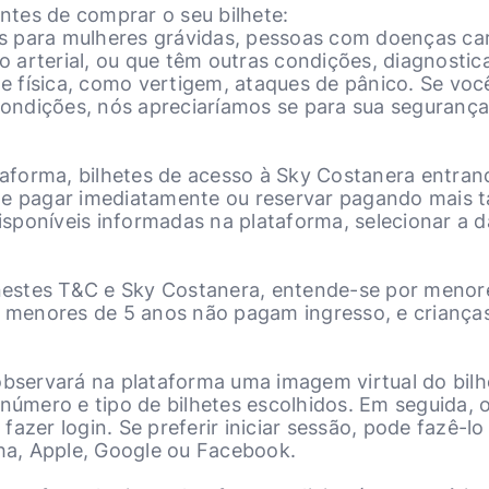
antes de comprar o seu bilhete:
s para mulheres grávidas, pessoas com doenças ca
 arterial, ou que têm outras condições, diagnost
ade física, como vertigem, ataques de pânico. Se vo
ndições, nós apreciaríamos se para sua segurança 
ataforma, bilhetes de acesso à Sky Costanera entran
e pagar imediatamente ou reservar pagando mais tar
sponíveis informadas na plataforma, selecionar a d
s nestes T&C e Sky Costanera, entende-se por menor
as menores de 5 anos não pagam ingresso, e crianç
observará na plataforma uma imagem virtual do bilhe
 número e tipo de bilhetes escolhidos. Em seguida, o
azer login. Se preferir iniciar sessão, pode fazê-lo
lha, Apple, Google ou Facebook.