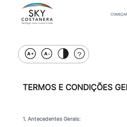
Pular
para
o
COMEÇA
conteúdo
principal
TERMOS E CONDIÇÕES GE
1. Antecedentes Gerais: