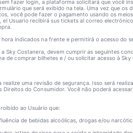
sem fazer login, a plataforma solicitará que você in
mulário que será exibido na tela. Uma vez que os d
eitos, você pode fazer o pagamento usando os meio
el Usuario recibirá sus tickets al correo electrón
mpra.
a e hora indicados na frente e permitirá o acesso do
r a Sky Costanera, devem cumprir as seguintes con
 de comprar bilhetes e / ou solicitar acesso à Sky
a realize uma revisão de segurança. Isso será real
os Direitos do Consumidor. Você não poderá acessa
proibido ao Usuário que:
fluência de bebidas alcoólicas, drogas e/ou narcóti
utro artigo de risco para a saúde e integridade das