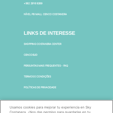
+562 2916 9269
NÍVEL PB MALL CENCO COSTANERA
LINKS DE INTERESSE
SHOPPING COSTANERA CENTER
CENCOSUD
PERGUNTAS MAIS FREQUENTES - FAQ
TERMOS E CONDIÇÕES
POLÍTICAS DE PRIVACIDADE
SIGA-NOS NO RS
Usamos cookies para mejorar tu experiencia en Sky
Costanera. ¿Nos das permiso para guardarlas en tu